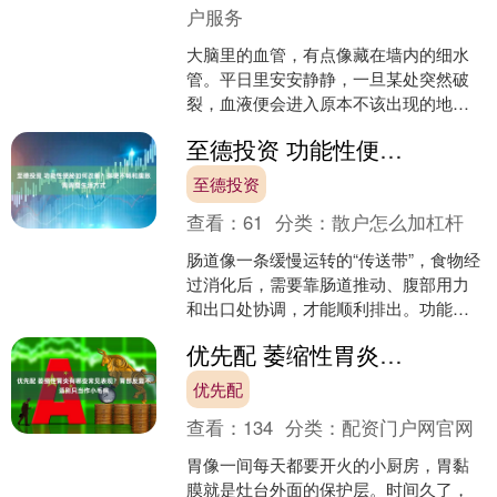
户服务
大脑里的血管，有点像藏在墙内的细水
管。平日里安安静静，一旦某处突然破
裂，血液便会进入原本不该出现的地
方。表面看只是“头不舒服”或“人有点发
至德投资 功能性便秘如何改善？排便不畅和腹胀需调整生活方式
蒙”，里面却可能已经乱....
至德投资
查看：
61
分类：
散户怎么加杠杆
肠道像一条缓慢运转的“传送带”，食物经
过消化后，需要靠肠道推动、腹部用力
和出口处协调，才能顺利排出。功能性
便秘并不是肠道里一定长了什么东西，
优先配 萎缩性胃炎有哪些常见表现？胃部反复不适别只当作小毛病
而是在没有明显器质性....
优先配
查看：
134
分类：
配资门户网官网
胃像一间每天都要开火的小厨房，胃黏
膜就是灶台外面的保护层。时间久了，