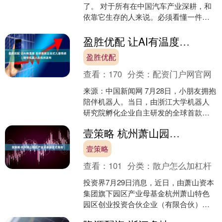
了。 对于所有在中国汽车产业深耕，和
依靠它生存的人来说。必须看懂一件
事，2026年的7月末，会是全年的转折
点，甚至是接下来3-5....
盈胜优配 让AI有温度 全球首款主动式儿童情感陪伴机器人在杭州发布
盈胜优配
查看：
170
分类：
配资门户网官网
来源：中国新闻网 7月28日，小朋友拥抱
陪伴机器人。当日，由浙江大学机器人
研究院孵化企业自主研发的全球首款主
动式儿童情感陪伴机器人“胖达”在浙江杭
壹策略 杭州萧山园区产业子基金正式落地
州机器人学校正....
壹策略
查看：
101
分类：
散户怎么加杠杆
投资界7月29日消息，近日，由萧山资本
集团旗下园区产业母基金杭州萧山特色
园区创业投资合伙企业（有限合伙）与
杭州萧山经济技术开发区国有资本控股