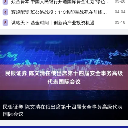
众合资本 中国人民银行开通国库资金汇划“绿色通道” 支持防汛抢险救灾
03-28
3
辉煌配资 班公洛战役：113名印军战死在前线，被印度视为耻辱，子女遭开除_士兵_沙坦·辛格_中国军队
04-04
4
谋略天下 基金时间丨创新药产业投资机遇
03-18
5
民银证券 陈文清在俄出席第十四届安全事务高级代表
国际会议