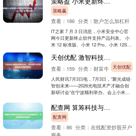
策略盈 小米更新终止软件支持产品列表，12、12 Pro、12S Ultra 等手机在列
材、中电港、中金....
策略赢
查看：
186
分类：
散户怎么加杠杆
IT之家 7 月 3 日消息，小米安全中心官
网今日更新终止软件支持产品列表。 小
米 12 标准版、小米 12 Pro、小米 12S
Ultra、REDMI No....
天创优配 激智科技联合小米、3M中国计划共建新型显示联合实验室
天创优配
查看：
159
分类：
财富牛
人民财讯7月3日电，7月3日，“聚光成链·
智创未来——2026光电技术产才融合创
新研讨会”在宁波顺利举办。会上小米、
3M中国、激智科技三方计划共建新型显
示联合实....
配查网 算筹科技与电光云正式达成战略合作，共启双算服务新篇章
配查网
查看：
86
分类：
在线配资炒股开户
服务