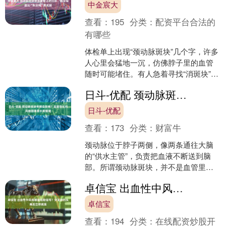
中金宸大
查看：
195
分类：
配资平台合法的
有哪些
体检单上出现“颈动脉斑块”几个字，许多
人心里会猛地一沉，仿佛脖子里的血管
随时可能堵住。有人急着寻找“消斑块”的
办法，也有人看到狭窄不明显便不再理
日斗-优配 颈动脉斑块有哪些影响？血管变化和风险因素需长期管理
会。实际上，判断....
日斗-优配
查看：
173
分类：
财富牛
颈动脉位于脖子两侧，像两条通往大脑
的“供水主管”，负责把血液不断送到脑
部。所谓颈动脉斑块，并不是血管里突
然长出一块硬石头，而是脂质、纤维组
卓信宝 出血性中风有哪些危险信号？突发剧烈头痛应立即就医
织和钙质等成分在血管壁....
卓信宝
查看：
194
分类：
在线配资炒股开