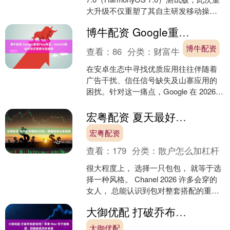
大升级不仅重塑了其自主研发移动操作
系统的架构。 在华为年度开发者大会
博牛配资 Google重塑Play商店：Gemini驱动对话式搜索与视频流
上，华为消费者....
博牛配资
查看：
86
分类：
财富牛
在安卓生态中寻找优质应用往往伴随着
广告干扰、信任信号缺失及山寨应用的
困扰。针对这一痛点，Google 在 2026
年 5 月举行的 I/O 大会上确认，将利
用....
宏粤配资 夏天最好看的6只包！照着搭美出新高度
宏粤配资
查看：
179
分类：
散户怎么加杠杆
很大程度上， 选择一只包包， 就等于选
择一种风格。 Chanel 2026 许多会穿的
女人， 总能认识到包对整套搭配的重要
性， 即便是同样一件衣服， 包包的选
大御优配 打破乔布斯坚持！苹果 Mac 终于做触屏，四款新机同步来袭
择....
大御优配