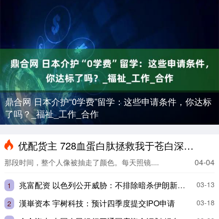
鼎合网 日本介护“0学费”留学：这些申请条件，你达标
了吗？_福祉_工作_合作
优配货主 728血蛋白肽拯救我于苍白深渊_表姐_金色_成分
04-04
那段时间，整个人像被抽走了颜色。每天照镜....
兆富配资 以色列公开威胁：不排除暗杀伊朗新领袖的可能性
03-13
1
漢崋资本 宇树科技：预计四季度提交IPO申请
03-18
2