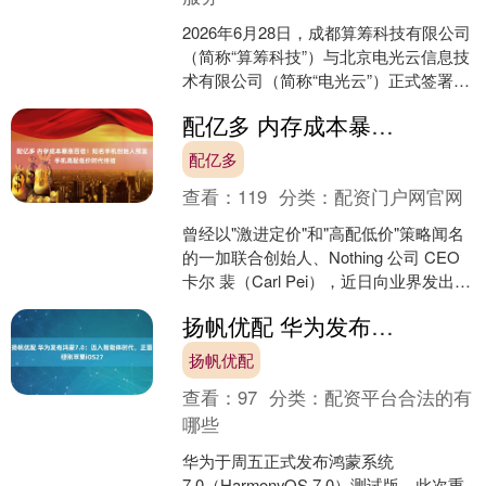
2026年6月28日，成都算筹科技有限公司
（简称“算筹科技”）与北京电光云信息技
术有限公司（简称“电光云”）正式签署
《战略合作框架协议》（以下简称“协
配亿多 内存成本暴涨百倍！知名手机创始人预言：手机高配低价时代终结
议”）。双....
配亿多
查看：
119
分类：
配资门户网官网
曾经以"激进定价"和"高配低价"策略闻名
的一加联合创始人、Nothing 公司 CEO
卡尔 裴（Carl Pei），近日向业界发出警
告：随着内存成本急剧上涨及....
扬帆优配 华为发布鸿蒙7.0：迈入智能体时代，正面硬刚苹果iOS27
扬帆优配
查看：
97
分类：
配资平台合法的有
哪些
华为于周五正式发布鸿蒙系统
7.0（HarmonyOS 7.0）测试版，此次重