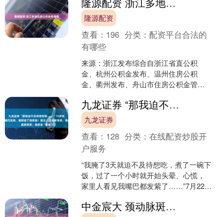
隆源配资 浙江多地住房公积金有调整
集团有限公司共同发起....
隆源配资
查看：
196
分类：
配资平台合法的
有哪些
来源：浙江发布综合自浙江省直公积
金、杭州公积金发布、温州住房公积
金、衢州发布、舟山市住房公积金管理
中心、台州发布、丽水市住房公积金管
九龙证券 “那我迫不及待想吃呀……”75岁杭州大伯吃得嘴巴发紫，直接进了抢救室！医生：这道家常菜，真的会“藏毒”
理中心等 版权归原作者所有，....
九龙证券
查看：
128
分类：
在线配资炒股开
户服务
“我腌了3天就迫不及待想吃，煮了一碗下
饭，过了一个小时就开始头晕、心慌，
家里人看见我嘴巴都发紫了……”7月22日
夜里，75岁的王大伯躺在浙江省中医院
中金宸大 颈动脉斑块像血管壁上的沉积，稳定程度比“有没有”更关键
湖滨院区急诊....