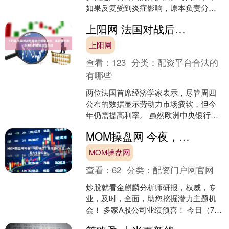
如果反复受到炎症影响，原本负责分泌
胃酸和消化液的“工作间”可能逐渐减少，
上阳网 法国对战后局势的观察显示，美联储和欧洲央行的政策出现分歧
这便是萎缩性胃炎常见....
上阳网
查看：
123
分类：
配资平台合法的
有哪些
两位法国首席经济学家表示，尽管周四
公布的数据显示劳动力市场疲软，但今
年仍需提高利率。 虽然欧洲中央银行据
安联和法国巴黎银行的分析师称，尽管
MOM操盘网 今夜，利好来了！暴增超622倍，A股大牛股公告！
法国并不急于收紧货币政....
MOM操盘网
查看：
62
分类：
配资门户网官网
炒股就看金麒麟分析师研报，权威，专
业，及时，全面，助您挖掘潜力主题机
会！ 多家A股公司业绩预喜！ 今日（7月
3日）晚间，江波龙、杭电股份、东岳硅