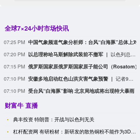
全球7×24小时市场快讯
07:25 PM
中国气象频道气象分析师：台
07:20 PM
以总理称哈马斯解除武装前不撤军
以色列总理内塔尼亚胡今天（8月9日）在每周政府会议上讲话表示， 以色列拒绝“和平委员会”提出的有关加沙停火“15点方案”，在巴勒斯坦伊斯兰抵抗运动（哈马斯）彻底解除武装前，以军不会撤退，并强调在其任内绝不允许建立巴勒斯坦国，也绝不允许伊朗拥有核武器。（CCTV国际时讯）
07:15 PM
俄罗斯国家原
07:10 PM
安徽多地启动红色山洪灾害气象预警
记者9日从安徽省水利厅了解到，当前安徽多地启动红色山洪灾害气象预警，部分地市防汛防台风应急响应提升至三级。 据气象部门预报，受今年第13号台风“白海豚”影响，8月9日至11日，安徽省大别山区、沿江江南大部分地区有大到暴雨，局部大暴雨，山洪和地质灾害及城市内涝等灾害风险较高。（新华社）
07:10 PM
受台风“白海豚”影响 北京局地或将出现特大暴雨
财富牛 直播
典丰投资 特朗普：开战与以色列无关
杠杆配资网 有研粉材：新研发的散热铜粉不能作为3D打印材料使